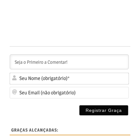
Seu
No
Seu
(ob
Ema
(nã
obr
GRAÇAS ALCANÇADAS: