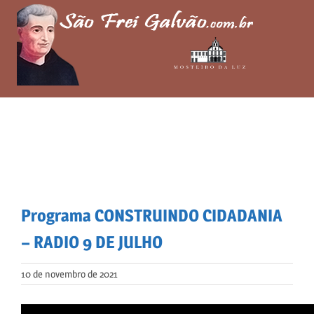
Skip
to
content
Programa CONSTRUINDO CIDADANIA
– RADIO 9 DE JULHO
10 de novembro de 2021