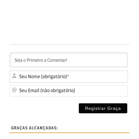
Seu
No
Seu
(ob
Ema
(nã
obr
GRAÇAS ALCANÇADAS: