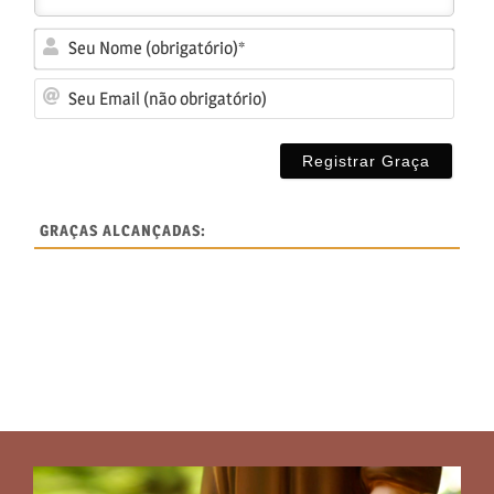
Seu
No
Seu
(ob
Ema
(nã
obr
GRAÇAS ALCANÇADAS: