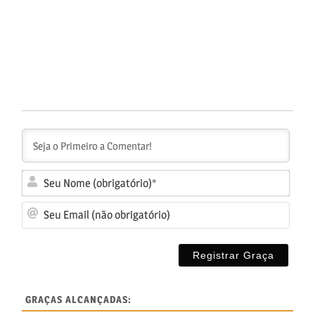
Seu
No
Seu
(ob
Ema
(nã
obr
GRAÇAS ALCANÇADAS: