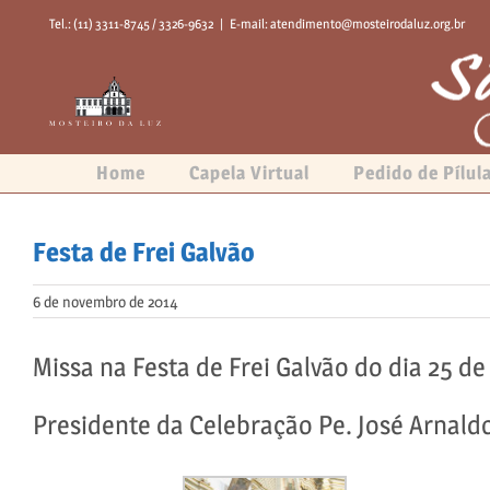
Skip
Tel.: (11) 3311-8745 / 3326-9632
|
E-mail: atendimento@mosteirodaluz.org.br
to
content
Home
Capela Virtual
Pedido de Pílul
Festa de Frei Galvão
6 de novembro de 2014
Missa na Festa de Frei Galvão do dia 25 d
Presidente da Celebração Pe. José Arnaldo