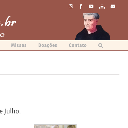
Instagram
Facebook
YouTube
Mosteiro
Email
da
Luz
-
SP
Missas
Doações
Contato
e Julho.