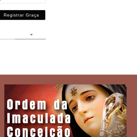
Email
(não
obrigatório)