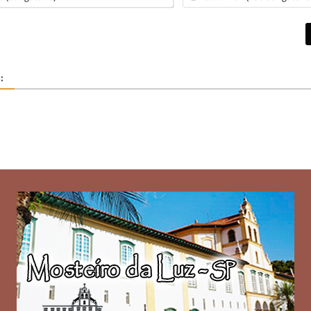
Nome
(obrigatório)*
: